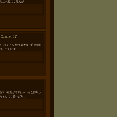
円以上の盤のご注文が…
In Common 12"
るが非常にキレイな部類 ★★★ご注文制限
ない1000円以上…
僅かな表面スレ在るが非常にキレイな部類 お
ったとしても聴けば判…