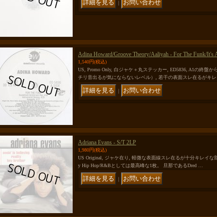
｜
Adina Howard/Groove Theory/Aaliyah - For The Funk/It's 
1,540円
(税込)
US, Promo Only, 白ジャケ＋丸ステッカー, ED5836, A
チリ音出るが気にならないレベル）, 若干の表面スレ在るがキレ
｜
Adriana Evans - S/T 2LP
1,980円
(税込)
US Original, ジャケ在り, 軽微な表面線スレ在るが十分キレイな
y Hip Hop/R&Bとしては最高峰な1枚。 旦那であるDred …
｜