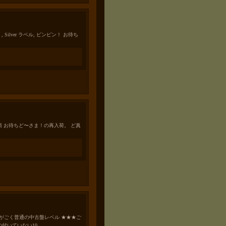
）, Silver ラベル, ピンピン！ お待ち
な部類 お待ちど〜さま！の再入荷。 ど真
スレ在るがごく普通の中古盤レベル ★★★ご
の付いていない10…