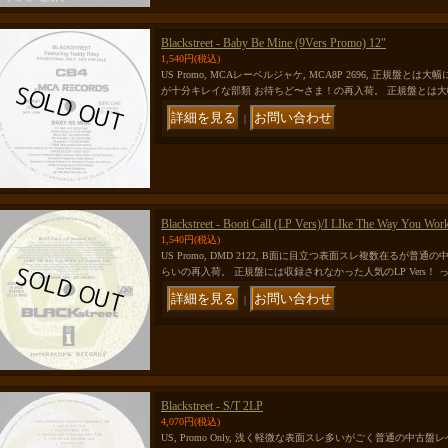
Blackstreet - Baby Be Mine (9Vers Promo) 12"
1,540円
(税込)
US Promo, MCAレーベルジャケ, MCA8P 2696, 正規盤
が十分キレイな部類 お待ちど〜さま！の再入荷。 正規盤とは
｜
Blackstreet - Booti Call (LP Vers)/I LIke The Way You Wor
1,540円
(税込)
US Promo, DMD 2122, B面に目立つ表面スレ複数在るが普
らいの再入荷。 正規盤には収録されなかった人気のLP Vers！ 
｜
Blackstreet - S/T 2LP
4,070円
(税込)
US, Promo Only, 浅く軽微な表面スレ多いがごく普通の中