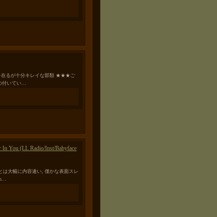
微な表面スレ在るが十分キレイな部類 ★★★ご
の付いてい…
r In You (LL Radio/Inst/Babyface
正規盤とは大幅に内容違い, 僅かな表面スレ
h…