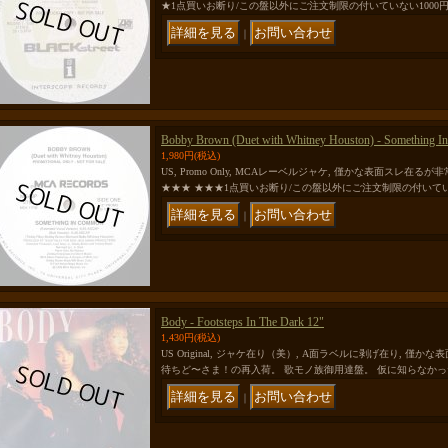
★1点買いお断り/この盤以外にご注文制限の付いていない1000
｜
Bobby Brown (Duet with Whitney Houston) - Something 
1,980円
(税込)
US, Promo Only, MCAレーベルジャケ, 僅かな表面スレ在
★★★ ★★★1点買いお断り/この盤以外にご注文制限の付いてい
｜
Body - Footsteps In The Dark 12"
1,430円
(税込)
US Original, ジャケ在り（美）, A面ラベルに剥げ在り, 
待ちど〜さま！の再入荷。 歌モノ族御用達盤。 仮に知らなか
｜