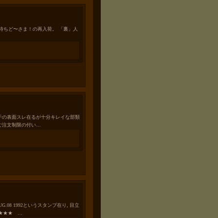
類 お待ちど〜さま！の再入荷。 「裏」人
ー, 若干の表面スレ在るが十分キレイな部類
ご注文制限の付い…
UG.08 1992というスタンプ在り, 目立
★★★ …