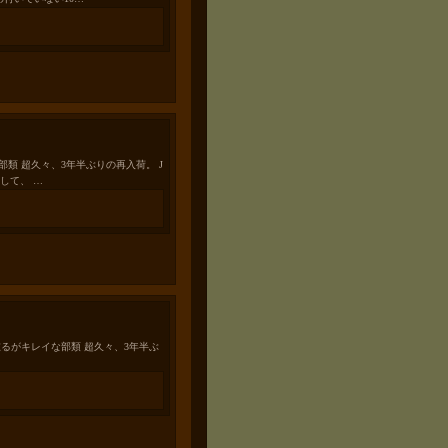
な部類 超久々、3年半ぶりの再入荷。 J
として、 …
age痕在るがキレイな部類 超久々、3年半ぶ