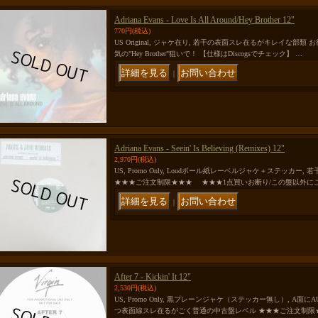
Adriana Evans - Love Is All Around/Hey Brother 12"
770円
(税込)
US Original, ジャケ在り, 若干の表面スレ在るがキレイな部
気の"Hey Brother"狙いで！ 【仕様はDiscogsでチェック】 …
｜
Adriana Evans - Seein' Is Believing (Remixes) 12"
2,970円
(税込)
US, Promo Only, Loudボール紙レーベルジャケ＋ステッカ
★★★ご注文制限★★★ ★★★1点買いお断り/この盤以外に
｜
After 7 - Kickin' It 12"
2,530円
(税込)
US, Promo Only, 黒プレーンジャケ（ステッカー無し）, A面にA
つ表面線スレ在るがごく普通の中古盤レベル ★★★ご注文制限