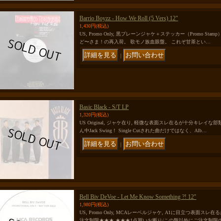
Barrio Boyzz - How We Roll (5 Vers) 12"
1,430円
(税込)
US, Promo Only, 黒プレーンジャケ＋ステッカー（Promo Stamp
ど〜さま！の再入荷。 歌モノ族血眼盤。 これぞ甘茶とい…
｜
Basic Black - S/T LP
1,320円
(税込)
US Original, ジャケ在り, 軽微な表面スレ在るが十分キレイ
ん中Jack Swing！ Single Cutされた曲だけではなく、Alb…
｜
Bell Biv DeVoe - Let Me Know Something ?! 12"
1,980円
(税込)
US, Promo Only, MCAレーベルジャケ, A1に目立つ表面
注文制限★★★ ★★★1点買いお断り/この盤以外にご注文制限