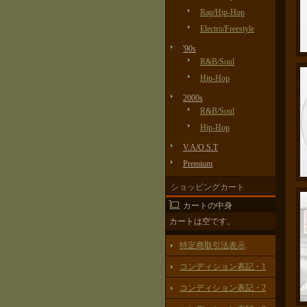
Rap/Hip-Hop
Electro/Freestyle
'90s
R&B/Soul
Hip-Hop
2000s
R&B/Soul
Hip-Hop
V.A/O.S.T
Premium
ショッピングカート
カートの中身
カートは空です。
特定商取引法表示
コンディション表記・1
コンディション表記・2