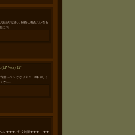
とは大幅に収録内容違い, 軽微な表面スレ在る
大幅に内…
k (LP Vers) 12"
通の中古盤レベル かなり久々、3年ぶりく
ってかL…
古盤レベル ★★★ご注文制限★★★ ★★