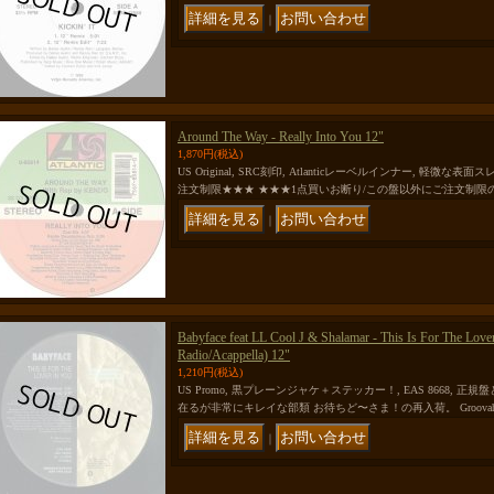
｜
Around The Way - Really Into You 12"
1,870円
(税込)
US Original, SRC刻印, Atlanticレーベルインナー, 軽
注文制限★★★ ★★★1点買いお断り/この盤以外にご注文制限
｜
Babyface feat LL Cool J & Shalamar - This Is For The Love
Radio/Acappella) 12"
1,210円
(税込)
US Promo, 黒プレーンジャケ＋ステッカー！, EAS 8668, 
在るが非常にキレイな部類 お待ちど〜さま！の再入荷。 Groova
｜