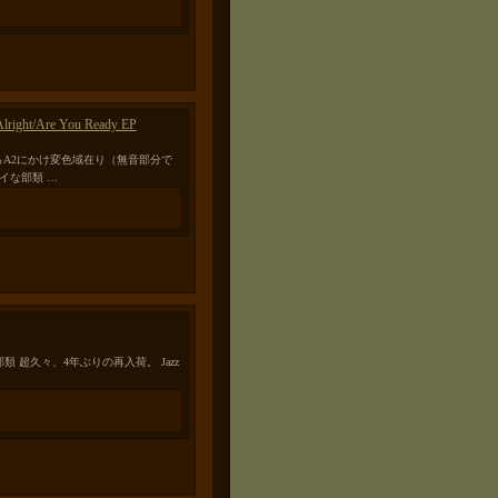
Alright/Are You Ready EP
1の終盤からA2にかけ変色域在り（無音部分で
イな部類 …
部類 超久々、4年ぶりの再入荷。 Jazz