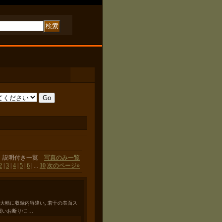
説明付き一覧
写真のみ一覧
2
|
3
|
4
|
5
|
6
|
...
10
次のページ
»
規盤とは大幅に収録内容違い, 若干の表面ス
買いお断り/こ…