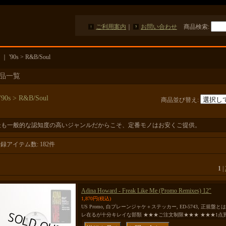
ご利用案内
｜
お問い合わせ
商品検索
:
｜
'90s > R&B/Soul
品一覧
'90s > R&B/Soul
商品並び替え
:
最も一般的な認知度の高いジャンルだからこそ、定番モノはお安くご提供。
登録アイテム数
:
182件
1
|
Adina Howard - Freak Like Me (Promo Remixes) 12"
1,870円
(税込)
US Promo, 白プレーンジャケ＋ステッカー, ED-5743, 正
レ在るが十分キレイな部類 ★★★ご注文制限★★★ ★★★1点